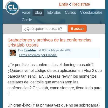
Entra
o
Registrate
Foros
Blog
Tutoriales
Cursos
Videotutoriales
Comic
Buscar
Grabaciones y archivos de las conferencias
Cristalab Ozon3
Por
Freddie
el 09 de Mayo de 2006
Otros articulos por Freddie.
¿Te perdiste las conferencias el domingo pasado?,
¿Quieres ver el código de esa aplicación en Flex 2 que
parecía tan sencilla?, ¿Deseas revivir los momentos
estelares de los trolls que amenizaron las
conferencias? Cristalab, como siempre, tiene todo para
ti.
Un gran éxito (Y la primera vez que no se sobrecarga)