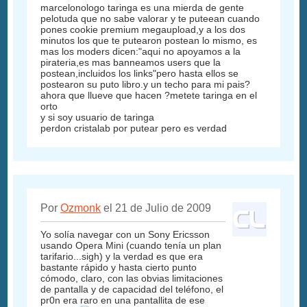
marcelonologo taringa es una mierda de gente
pelotuda que no sabe valorar y te puteean cuando
pones cookie premium megaupload,y a los dos
minutos los que te putearon postean lo mismo, es
mas los moders dicen:"aqui no apoyamos a la
pirateria,es mas banneamos users que la
postean,incluidos los links"pero hasta ellos se
postearon su puto libro.y un techo para mi pais?
ahora que llueve que hacen ?metete taringa en el
orto
y si soy usuario de taringa
perdon cristalab por putear pero es verdad
Por
Ozmonk
el 21 de Julio de 2009
Yo solía navegar con un Sony Ericsson
usando Opera Mini (cuando tenía un plan
tarifario...sigh) y la verdad es que era
bastante rápido y hasta cierto punto
cómodo, claro, con las obvias limitaciones
de pantalla y de capacidad del teléfono, el
pr0n era raro en una pantallita de ese