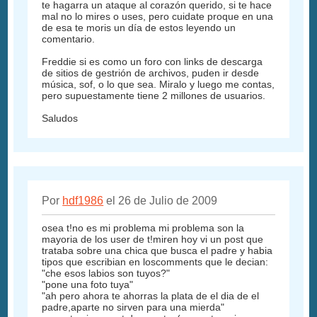
te hagarra un ataque al corazón querido, si te hace
mal no lo mires o uses, pero cuidate proque en una
de esa te moris un día de estos leyendo un
comentario.
Freddie si es como un foro con links de descarga
de sitios de gestrión de archivos, puden ir desde
música, sof, o lo que sea. Miralo y luego me contas,
pero supuestamente tiene 2 millones de usuarios.
Saludos
Por
hdf1986
el 26 de Julio de 2009
osea t!no es mi problema mi problema son la
mayoria de los user de t!miren hoy vi un post que
trataba sobre una chica que busca el padre y habia
tipos que escribian en loscomments que le decian:
"che esos labios son tuyos?"
"pone una foto tuya"
"ah pero ahora te ahorras la plata de el dia de el
padre,aparte no sirven para una mierda"