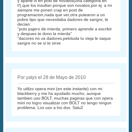
y aparte vi en post de novatos(una categoria en
t!),que los insultan porque son novatos,por ej. a mi
siempre me ponen crap en post de
programacion,nada que ver,otra putearon a un
pobre tipo que necesitaba dadores de sangre, le
decian:
"puto pajero de mierda, primero aprende a escribir
y despues te dono la mierda"
"dacores no va dadores,pelotuda tu vieja le saque
sangre no se si te sirve
Por yatys el 28 de Mayo de 2010
Yo utilizo opera mini (en este instante) con mi
blackberry y me ha ayudado mucho, aunque
tambien uso BOLT, muchas paginas que con opera
mini no logro visualizar con BOLT no tengo ningun
problema. Los uso a los dos. Salu2