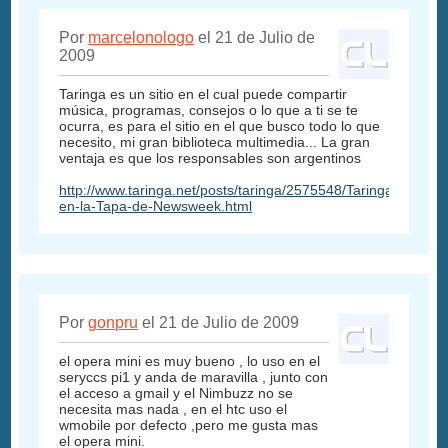
Por
marcelonologo
el 21 de Julio de
2009
Taringa es un sitio en el cual puede compartir
música, programas, consejos o lo que a ti se te
ocurra, es para el sitio en el que busco todo lo que
necesito, mi gran biblioteca multimedia... La gran
ventaja es que los responsables son argentinos
http://www.taringa.net/posts/taringa/2575548/Taringa-
en-la-Tapa-de-Newsweek.html
Por
gonpru
el 21 de Julio de 2009
el opera mini es muy bueno , lo uso en el
seryccs pi1 y anda de maravilla , junto con
el acceso a gmail y el Nimbuzz no se
necesita mas nada , en el htc uso el
wmobile por defecto ,pero me gusta mas
el opera mini.