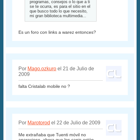
programas, consejos o lo que a ti
se te ocurra, es para el sitio en el
que busco todo lo que necesito,
mi gran biblioteca multimedia...
Es un foro con links a warez entonces?
Por
Mago.ozkuro
el 21 de Julio de
2009
falta Cristalab mobile no ?
Por
Marotorod
el 22 de Julio de 2009
Me extrañaba que Tuenti móvil no
apareciese, ahora que los canis están