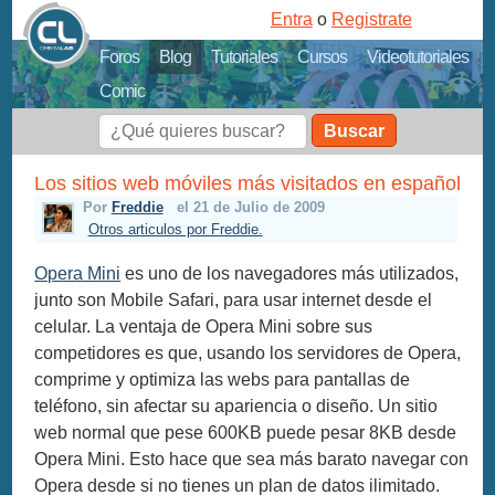
Entra
o
Registrate
Foros
Blog
Tutoriales
Cursos
Videotutoriales
Comic
Buscar
Los sitios web móviles más visitados en español
Por
Freddie
el 21 de Julio de 2009
Otros articulos por Freddie.
Opera Mini
es uno de los navegadores más utilizados,
junto son Mobile Safari, para usar internet desde el
celular. La ventaja de Opera Mini sobre sus
competidores es que, usando los servidores de Opera,
comprime y optimiza las webs para pantallas de
teléfono, sin afectar su apariencia o diseño. Un sitio
web normal que pese 600KB puede pesar 8KB desde
Opera Mini. Esto hace que sea más barato navegar con
Opera desde si no tienes un plan de datos ilimitado.