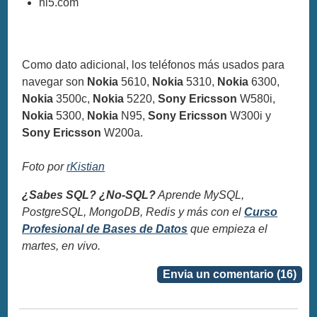
hi5.com
Como dato adicional, los teléfonos más usados para
navegar son
Nokia
5610,
Nokia
5310,
Nokia
6300,
Nokia
3500c,
Nokia
5220,
Sony Ericsson
W580i,
Nokia
5300,
Nokia
N95,
Sony Ericsson
W300i y
Sony Ericsson
W200a.
Foto por
rKistian
¿Sabes SQL? ¿No-SQL?
Aprende MySQL,
PostgreSQL, MongoDB, Redis y más con el
Curso
Profesional de Bases de Datos
que empieza el
martes, en vivo.
Envia un comentario (16)