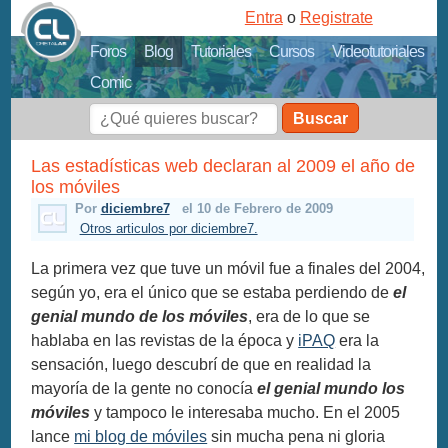
Entra
o
Registrate
Foros
Blog
Tutoriales
Cursos
Videotutoriales
Comic
Buscar
Las estadísticas web declaran al 2009 el año de
los móviles
Por
diciembre7
el 10 de Febrero de 2009
Otros articulos por diciembre7.
La primera vez que tuve un móvil fue a finales del 2004,
según yo, era el único que se estaba perdiendo de
el
genial mundo de los móviles
, era de lo que se
hablaba en las revistas de la época y
iPAQ
era la
sensación, luego descubrí de que en realidad la
mayoría de la gente no conocía
el genial mundo los
móviles
y tampoco le interesaba mucho. En el 2005
lance
mi blog de móviles
sin mucha pena ni gloria