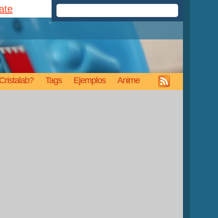
rate
Cristalab?
Tags
Ejemplos
Anime