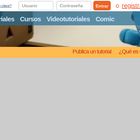
regist
Entrar
o clave?
riales
Cursos
Videotutoriales
Comic
Publica un tutorial
¿Qué es 