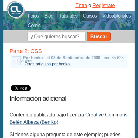
Entra
o
Registrate
Foros
Blog
Tutoriales
Cursos
Videotutoriales
Comic
Buscar
Parte 2: CSS
Por benko
el 08 de Septiembre de 2008
con 35.628
visitas
Otros articulos por benko.
Información adicional
Contenido publicado bajo licencia
Creative Commons
.
Belén Albeza (BenKo)
Si tienes alguna pregunta de este ejemplo; puedes