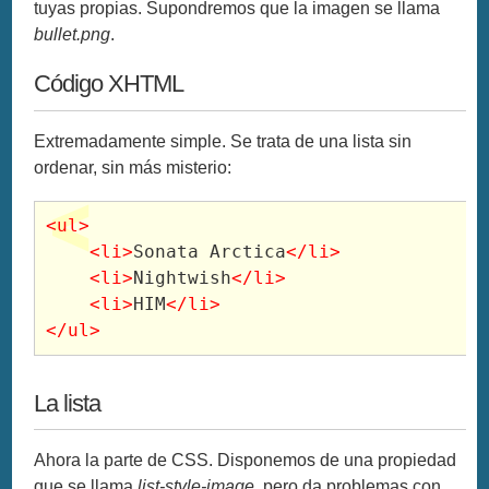
tuyas propias. Supondremos que la imagen se llama
bullet.png
.
Código XHTML
Extremadamente simple. Se trata de una lista sin
ordenar, sin más misterio:
<ul>
<li>
Sonata Arctica
</li>
<li>
Nightwish
</li>
<li>
HIM
</li>
</ul>
La lista
Ahora la parte de CSS. Disponemos de una propiedad
que se llama
list-style-image
, pero da problemas con