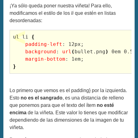
¡Ya sólo queda poner nuestra viñeta! Para ello,
modificamos el estilo de los
li
que estén en listas
desordenadas:
ul li 
{
padding-left
: 12px;

background
: 
url
(
bullet.png
)
 0em 
0
.5e
margin-bottom
}
Lo primero que vemos es el padding} por la izquierda.
Esto
no es el sangrado
, es una distancia de relleno
que ponemos para que el texto del ítem
no esté
encima
de la viñeta. Este valor lo tienes que modificar
dependiendo de las dimensiones de la imagen de tu
viñeta.