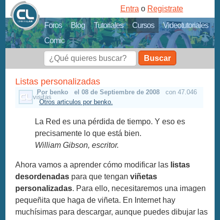
Entra
o
Registrate
Foros
Blog
Tutoriales
Cursos
Videotutoriales
Comic
Buscar
Listas personalizadas
Por benko
el 08 de Septiembre de 2008
con 47.046
visitas
Otros articulos por benko.
La Red es una pérdida de tiempo. Y eso es
precisamente lo que está bien.
William Gibson, escritor.
Ahora vamos a aprender cómo modificar las
listas
desordenadas
para que tengan
viñetas
personalizadas
. Para ello, necesitaremos una imagen
pequeñita que haga de viñeta. En Internet hay
muchísimas para descargar, aunque puedes dibujar las