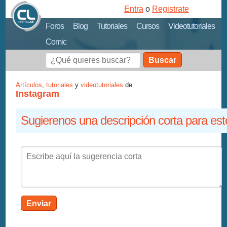
Entra
o
Registrate
Foros
Blog
Tutoriales
Cursos
Videotutoriales
Comic
Buscar
Artículos
,
tutoriales
y
videotutoriales
de
Instagram
Sugierenos una descripción corta para est
Enviar