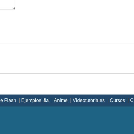
de Flash
Ejemplos .fla
Anime
Videotutoriales
Cursos
C