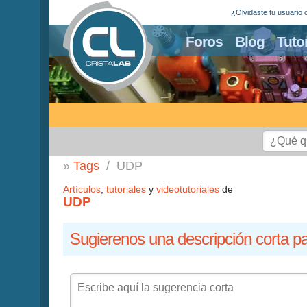
¿Olvidaste tu usuario 
Foros
Blog
Tuto
Tags
UDP
Artículos
,
tutoriales
y
videotutoriales
de
UDP
Sugierenos una descripción corta pa