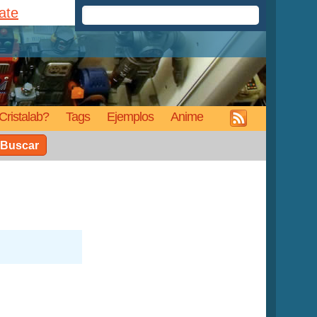
rate
Cristalab?
Tags
Ejemplos
Anime
Buscar