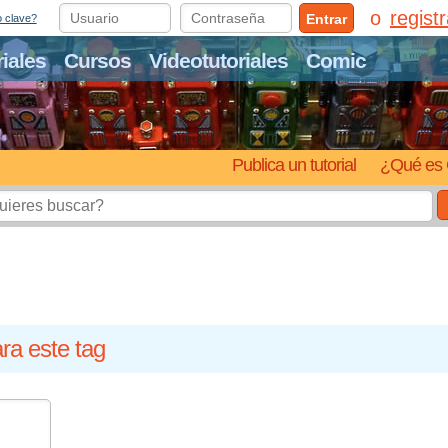
regist
Entrar
o clave?
riales
Cursos
Videotutoriales
Comic
Publica un tutorial
¿Qué es 
ra este tag