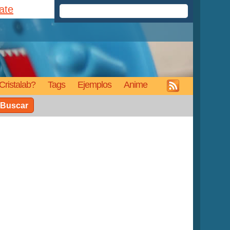
rate
Cristalab?
Tags
Ejemplos
Anime
Buscar