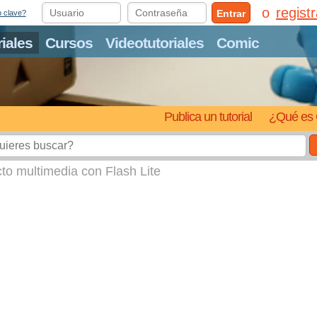
regist
Entrar
o clave?
riales
Cursos
Videotutoriales
Comic
Publica un tutorial
¿Qué es 
to multimedia con Flash Lite