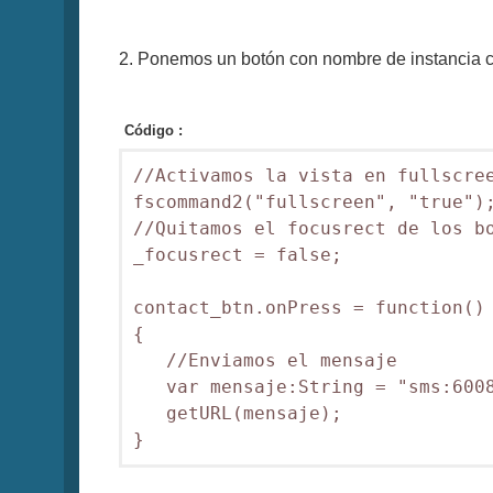
2. Ponemos un botón con nombre de instancia c
Código :
//Activamos la vista en fullscree
fscommand2("fullscreen", "true");
//Quitamos el focusrect de los bo
_focusrect = false;

contact_btn.onPress = function()

{

   //Enviamos el mensaje

   var mensaje:String = "sms:6008
   getURL(mensaje);

}