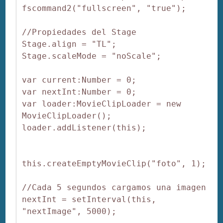
fscommand2("fullscreen", "true");

//Propiedades del Stage

Stage.align = "TL";

Stage.scaleMode = "noScale";

var current:Number = 0;

var nextInt:Number = 0;

var loader:MovieClipLoader = new 
MovieClipLoader();

loader.addListener(this);

this.createEmptyMovieClip("foto", 1);

//Cada 5 segundos cargamos una imagen

nextInt = setInterval(this, 
"nextImage", 5000);
