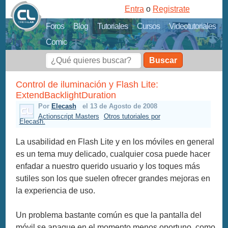
Entra
o
Registrate
Foros
Blog
Tutoriales
Cursos
Videotutoriales
Comic
Buscar
Control de iluminación y Flash Lite:
ExtendBacklightDuration
Por
Elecash
el 13 de Agosto de 2008
Actionscript Masters
Otros tutoriales por
Elecash.
La usabilidad en Flash Lite y en los móviles en general
es un tema muy delicado, cualquier cosa puede hacer
enfadar a nuestro querido usuario y los toques más
sutiles son los que suelen ofrecer grandes mejoras en
la experiencia de uso.
Un problema bastante común es que la pantalla del
móvil se apague en el momento menos oportuno, como