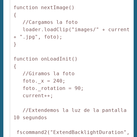
function nextImage()

{

   //Cargamos la foto

   loader.loadClip("images/" + current 
+ ".jpg", foto);

}

function onLoadInit()

{

   //Giramos la foto

   foto._x = 240;

   foto._rotation = 90;

   current++;

   //Extendemos la luz de la pantalla 
10 segundos

 fscommand2("ExtendBacklightDuration", 