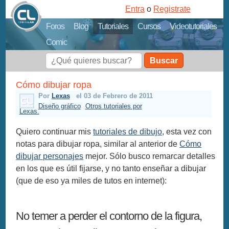
Entra
o
Registrate
Foros
Blog
Tutoriales
Cursos
Videotutoriales
Comic
Buscar
Cómo dibujar ropa
Por
Lexas
el 03 de Febrero de 2011
Diseño gráfico
Otros tutoriales por
Lexas.
Quiero continuar mis
tutoriales de dibujo
, esta vez con
notas para dibujar ropa, similar al anterior de
Cómo
dibujar personajes
mejor. Sólo busco remarcar detalles
en los que es útil fijarse, y no tanto enseñar a dibujar
(que de eso ya miles de tutos en internet):
No temer a perder el contorno de la figura,