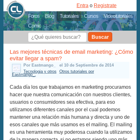
Entra
o
Registrate
Foros
Blog
Tutoriales
Cursos
Videotutoriales
Comic
Buscar
Las mejores técnicas de email marketing: ¿Cómo
evitar llegar a spam?
Por Eastmango_
el 10 de Septiembre de 2014
Tecnologia y otros
Otros tutoriales por
Eastmango_.
Cada día los que trabajamos en marketing procuramos
hacer que nuestra comunicación con nuestros clientes,
usuarios o consumidores sea efectiva, para eso
utilizamos diferentes canales por el cual podemos
mantener una relación más humana y directa y uno de
esos canales que más usamos es el mailing. El mailing
es una herramienta muy poderosa cuando la utilizamos
de la manera correcta, si no estamos siendo uno más