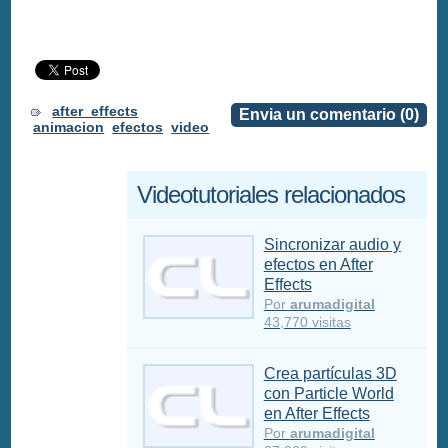
after_effects
Envia un comentario (0)
animacion
efectos
video
Videotutoriales relacionados
Sincronizar audio y
efectos en After
Effects
Por
arumadigital
43,770 visitas
Crea partículas 3D
con Particle World
en After Effects
Por
arumadigital