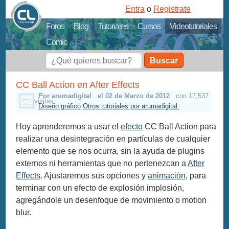
Entra
o
Registrate
Foros
Blog
Tutoriales
Cursos
Videotutoriales
Comic
Buscar
CC Ball Action en After Effects
Por arumadigital
el 02 de Marzo de 2012
con 17,537
visitas
Diseño gráfico
Otros tutoriales por arumadigital.
Hoy aprenderemos a usar el
efecto
CC Ball Action para
realizar una desintegración en partículas de cualquier
elemento que se nos ocurra, sin la ayuda de plugins
externos ni herramientas que no pertenezcan a
After
Effects
. Ajustaremos sus opciones y
animación
, para
terminar con un efecto de explosión implosión,
agregándole un desenfoque de movimiento o motion
blur.