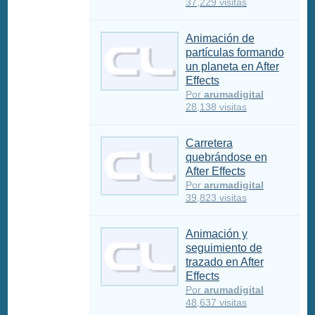
37,229 visitas
Animación de
partículas formando
un planeta en After
Effects
Por
arumadigital
28,138 visitas
Carretera
quebrándose en
After Effects
Por
arumadigital
39,823 visitas
Animación y
seguimiento de
trazado en After
Effects
Por
arumadigital
48,637 visitas