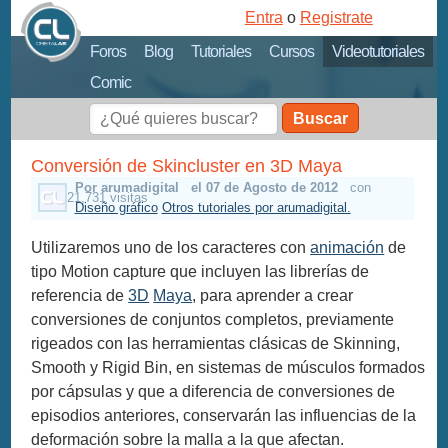
Entra
o
Registrate
Foros
Blog
Tutoriales
Cursos
Videotutoriales
Comic
Buscar
Conversión de Skincluster en 3D Maya
Por arumadigital
el 07 de Agosto de 2012
con
21,731 visitas
Diseño gráfico
Otros tutoriales por arumadigital.
Utilizaremos uno de los caracteres con
animación
de
tipo Motion capture que incluyen las librerías de
referencia de
3D
Maya
, para aprender a crear
conversiones de conjuntos completos, previamente
rigeados con las herramientas clásicas de Skinning,
Smooth y Rigid Bin, en sistemas de músculos formados
por cápsulas y que a diferencia de conversiones de
episodios anteriores, conservarán las influencias de la
deformación sobre la malla a la que afectan.