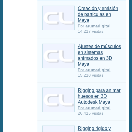
Creación y emisión
de partículas en
Maya
Por
arumadigital
14,217 visitas
Ajustes de músculos
en sistemas
animados en 3D
Maya
Por
arumadigital
15,218 visitas
Rigging para animar
huesos en 3D
Autodesk Maya
Por
arumadigital
26,415 visitas
Rigging rígido y