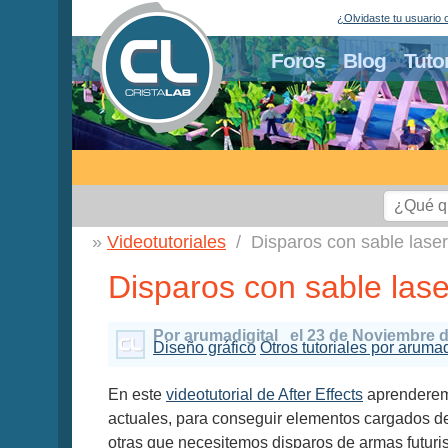
¿Olvidaste tu usuario 
Foros
Blog
Tuto
Videotutoriales
Disparos con sable laser
Disparos con sable laser
Por arumadigital
el 23 de Noviembre 
Diseño gráfico
Otros tutoriales por arumad
En este
videotutorial de After Effects
aprenderemo
actuales, para conseguir elementos cargados d
otras que necesitemos disparos de armas futuris