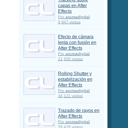
capas en After
Effects
Por
arumadigital
9,847 visitas
Efecto de cámara
lenta con fusión en
After Effects
Por
arumadigital
21,930 visitas
Rolling Shutter y
estabilización en
After Effects
Por
arumadigital
34,121 visitas
Trazado de rayos en
After Effects
Por
arumadigital
39,478 visitas