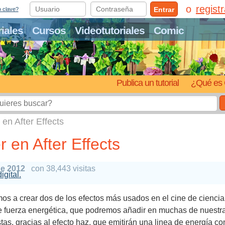
regist
Entrar
o clave?
riales
Cursos
Videotutoriales
Comic
Publica un tutorial
¿Qué es 
 en After Effects
 en After Effects
de 2012
con 38,443 visitas
igital.
s a crear dos de los efectos más usados en el cine de ciencia 
e fuerza energética, que podremos añadir en muchas de nuestr
tas, gracias al efecto haz, que emitirán una linea de energía 