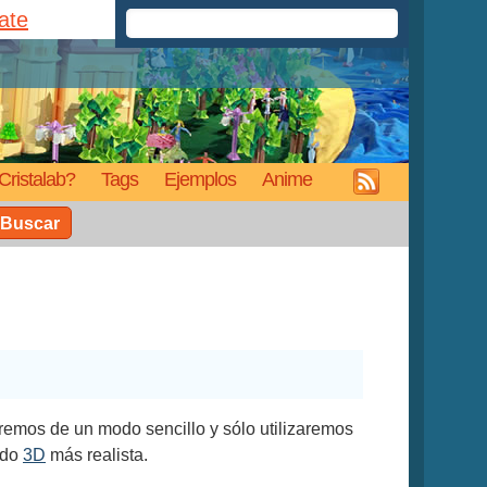
rate
Cristalab?
Tags
Ejemplos
Anime
Buscar
aremos de un modo sencillo y sólo utilizaremos
ado
3D
más realista.