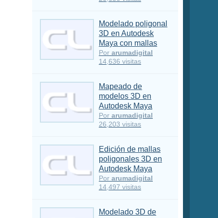
Modelado poligonal
3D en Autodesk
Maya con mallas
Por
arumadigital
14,636 visitas
Mapeado de
modelos 3D en
Autodesk Maya
Por
arumadigital
26,203 visitas
Edición de mallas
poligonales 3D en
Autodesk Maya
Por
arumadigital
14,497 visitas
Modelado 3D de