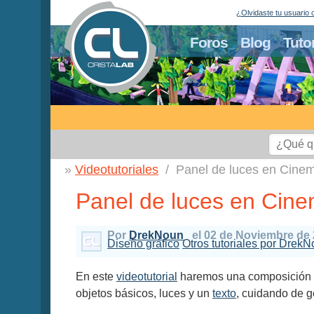
¿Olvidaste tu usuario 
Foros
Blog
Tuto
Videotutoriales
Panel de luces en Cine
Panel de luces en Cin
Por
DrekNoun
el 02 de Noviembre de
Diseño gráfico
Otros tutoriales por DrekN
En este
videotutorial
haremos una composición d
objetos básicos, luces y un
texto
, cuidando de 