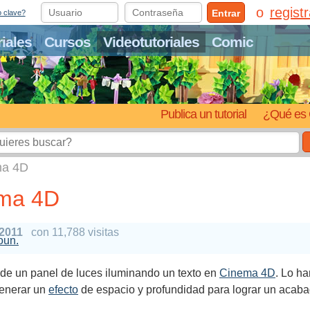
regist
Entrar
o clave?
riales
Cursos
Videotutoriales
Comic
Publica un tutorial
¿Qué es 
ma 4D
ema 4D
 2011
con 11,788 visitas
oun.
e un panel de luces iluminando un texto en
Cinema 4D
. Lo h
generar un
efecto
de espacio y profundidad para lograr un acab