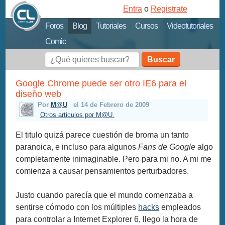
Entra
o
Registrate
Foros
Blog
Tutoriales
Cursos
Videotutoriales
Comic
Buscar
Google Chrome puede ser otro IE6 para el
diseño web
Por
M@U
el 14 de Febrero de 2009
Otros articulos por M@U.
El titulo quizá parece cuestión de broma un tanto
paranoica, e incluso para algunos
Fans de Google
algo
completamente inimaginable. Pero para mi no. A mi me
comienza a causar pensamientos perturbadores.
Justo cuando parecía que el mundo comenzaba a
sentirse cómodo con los múltiples
hacks
empleados
para controlar a Internet Explorer 6, llego la hora de