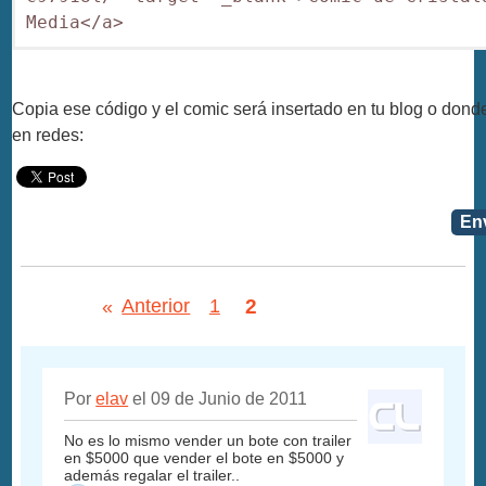
Media</a>
Copia ese código y el comic será insertado en tu blog o dond
en redes:
Env
2
«
Anterior
1
Por
elav
el 09 de Junio de 2011
No es lo mismo vender un bote con trailer
en $5000 que vender el bote en $5000 y
además regalar el trailer..