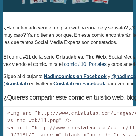
¿Han intentado vender un plan web razonable y sensato? ¿S
muy caro? Ya no tienen por qué. En este comic encontrarán la
las que tantos Social Media Experts son contratados.
El comic #11 de la serie
Cristalab vs. The Web
: Social Media
vez viendo el comic, mira el
comic #10: Portales
y otros anteri
Sigue al dibujante
Nadimcomics en Facebook
y
@nadimco
@cristalab
en twitter y
Cristalab en Facebook
para ver muc
¿Quieres compartir este comic en tu sitio web, bl
<img src="http://www.cristalab.com/images/
vs-the-web/11.png" />

<a href="http://www.cristalab.com/comic/11
c97918l/" target="_blank">Comic de Cristala