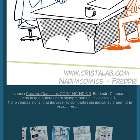
Licencia
Creative Commons CC BY-NC-ND 3.0
.
Es decir:
Compartelo
todo lo que quieras pero siempre pon un link a esta URL.
No lo vendas, no te lo atribuyas ni lo compartas sin indicar su origen.
O te
encontraremos
.