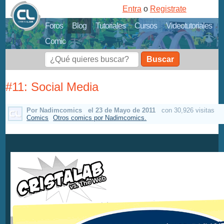
Entra
o
Registrate
Foros
Blog
Tutoriales
Cursos
Videotutoriales
Comic
Buscar
#11: Social Media
Por Nadimcomics
el 23 de Mayo de 2011
con 30,926 visitas
Comics
Otros comics por Nadimcomics.