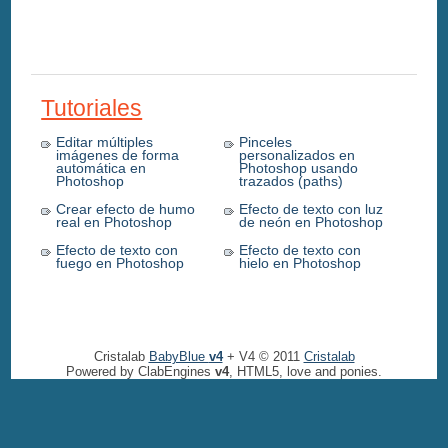
Tutoriales
Editar múltiples
Pinceles
imágenes de forma
personalizados en
automática en
Photoshop usando
Photoshop
trazados (paths)
Crear efecto de humo
Efecto de texto con luz
real en Photoshop
de neón en Photoshop
Efecto de texto con
Efecto de texto con
fuego en Photoshop
hielo en Photoshop
Cristalab
BabyBlue
v4
+ V4 © 2011
Cristalab
Powered by ClabEngines
v4
, HTML5, love and ponies.