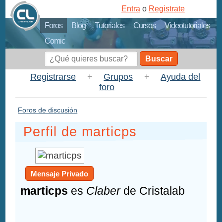
Entra
o
Registrate
Foros
Blog
Tutoriales
Cursos
Videotutoriales
Comic
Buscar
Registrarse
+
Grupos
+
Ayuda del
foro
Foros de discusión
Perfil de marticps
Mensaje Privado
marticps
es
Claber
de Cristalab