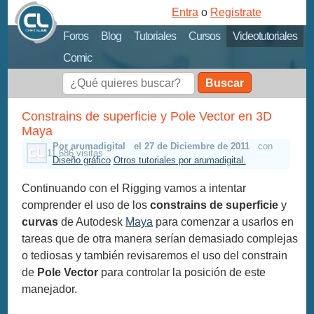
Entra
o
Registrate
Foros
Blog
Tutoriales
Cursos
Videotutoriales
Comic
Buscar
Constrains de superficie y Pole Vector en 3D
Maya
Por arumadigital
el 27 de Diciembre de 2011
con
11,686 visitas
Diseño gráfico
Otros tutoriales por arumadigital.
Continuando con el Rigging vamos a intentar
comprender el uso de los
constrains de superficie
y
curvas
de Autodesk
Maya
para comenzar a usarlos en
tareas que de otra manera serían demasiado complejas
o tediosas y también revisaremos el uso del constrain
de
Pole Vector
para controlar la posición de este
manejador.