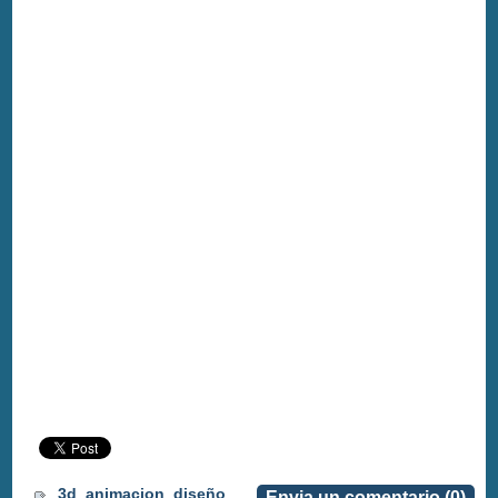
3d
animacion
diseño
Envia un comentario (0)