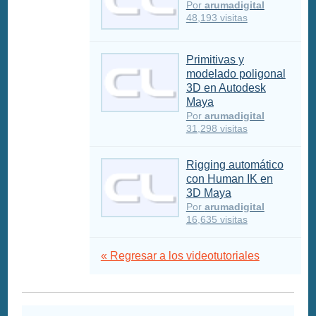
Por
arumadigital
48,193 visitas
Primitivas y
modelado poligonal
3D en Autodesk
Maya
Por
arumadigital
31,298 visitas
Rigging automático
con Human IK en
3D Maya
Por
arumadigital
16,635 visitas
« Regresar a los videotutoriales