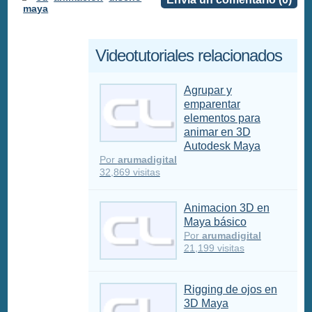
maya
Videotutoriales relacionados
Agrupar y
emparentar
elementos para
animar en 3D
Autodesk Maya
Por
arumadigital
32,869 visitas
Animacion 3D en
Maya básico
Por
arumadigital
21,199 visitas
Rigging de ojos en
3D Maya