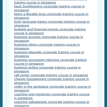
training course in singapore
basic bookkeeping corporate training course in
singapore
being a likeable boss corporate training course in
singapore
body language basics corporate training course in
singapore
budgets and financial reports corporate training
course in singapore
business acumen corporate training course in
singapore
business ethics corporate training course in
singapore
business etiquette corporate training course in
singapore
business succession planning corporate training
course in singapore
business writing corporate training course in
singapore
call center corporate training course in singapore
change management corporate training course in
singapore
civility in the workplace corporate training course in
singapore
coaching and mentoring corporate training course
in singapore
coaching salespeople corporate training course in
singapore