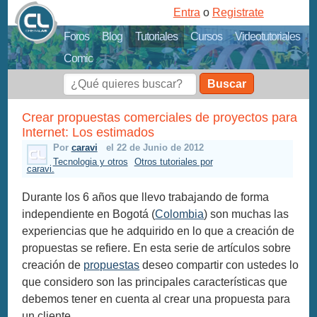
Entra
o
Registrate
Foros
Blog
Tutoriales
Cursos
Videotutoriales
Comic
Buscar
Crear propuestas comerciales de proyectos para
Internet: Los estimados
Por
caravi
el 22 de Junio de 2012
Tecnologia y otros
Otros tutoriales por
caravi.
Durante los 6 años que llevo trabajando de forma
independiente en Bogotá (
Colombia
) son muchas las
experiencias que he adquirido en lo que a creación de
propuestas se refiere. En esta serie de artículos sobre
creación de
propuestas
deseo compartir con ustedes lo
que considero son las principales características que
debemos tener en cuenta al crear una propuesta para
un cliente.