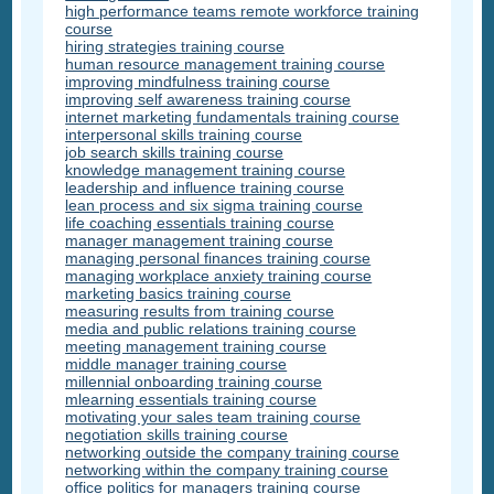
high performance teams remote workforce training
course
hiring strategies training course
human resource management training course
improving mindfulness training course
improving self awareness training course
internet marketing fundamentals training course
interpersonal skills training course
job search skills training course
knowledge management training course
leadership and influence training course
lean process and six sigma training course
life coaching essentials training course
manager management training course
managing personal finances training course
managing workplace anxiety training course
marketing basics training course
measuring results from training course
media and public relations training course
meeting management training course
middle manager training course
millennial onboarding training course
mlearning essentials training course
motivating your sales team training course
negotiation skills training course
networking outside the company training course
networking within the company training course
office politics for managers training course