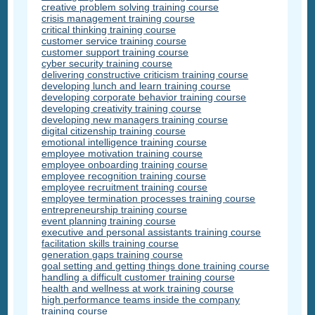
creative problem solving training course
crisis management training course
critical thinking training course
customer service training course
customer support training course
cyber security training course
delivering constructive criticism training course
developing lunch and learn training course
developing corporate behavior training course
developing creativity training course
developing new managers training course
digital citizenship training course
emotional intelligence training course
employee motivation training course
employee onboarding training course
employee recognition training course
employee recruitment training course
employee termination processes training course
entrepreneurship training course
event planning training course
executive and personal assistants training course
facilitation skills training course
generation gaps training course
goal setting and getting things done training course
handling a difficult customer training course
health and wellness at work training course
high performance teams inside the company
training course