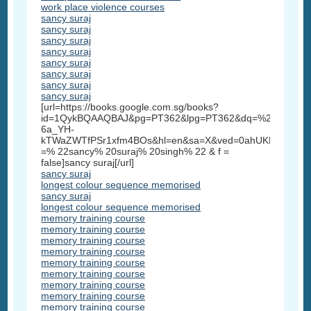
work place violence courses
sancy suraj
sancy suraj
sancy suraj
sancy suraj
sancy suraj
sancy suraj
sancy suraj
sancy suraj
[url=https://books.google.com.sg/books?
id=1QykBQAAQBAJ&pg=PT362&lpg=PT362&dq=%22sancy+su
6a_YH-
kTWaZWTfPSr1xfm4BOs&hl=en&sa=X&ved=0ahUKEwi3_5
=% 22sancy% 20suraj% 20singh% 22 & f =
false]sancy suraj[/url]
sancy suraj
longest colour sequence memorised
sancy suraj
longest colour sequence memorised
memory training course
memory training course
memory training course
memory training course
memory training course
memory training course
memory training course
memory training course
memory training course