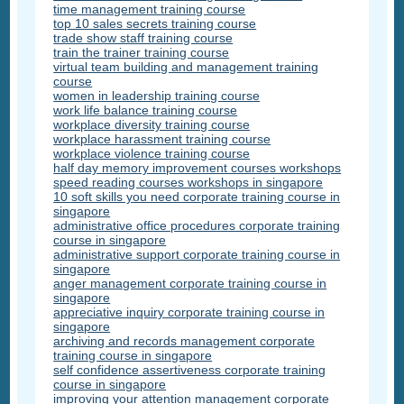
time management training course
top 10 sales secrets training course
trade show staff training course
train the trainer training course
virtual team building and management training
course
women in leadership training course
work life balance training course
workplace diversity training course
workplace harassment training course
workplace violence training course
half day memory improvement courses workshops
speed reading courses workshops in singapore
10 soft skills you need corporate training course in
singapore
administrative office procedures corporate training
course in singapore
administrative support corporate training course in
singapore
anger management corporate training course in
singapore
appreciative inquiry corporate training course in
singapore
archiving and records management corporate
training course in singapore
self confidence assertiveness corporate training
course in singapore
improving your attention management corporate