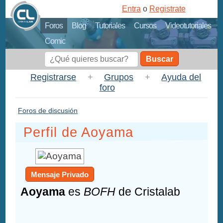
Entra
o
Registrate
Foros
Blog
Tutoriales
Cursos
Videotutoriales
Comic
Buscar
Registrarse
+
Grupos
+
Ayuda del
foro
Foros de discusión
Perfil de Aoyama
Mensaje Privado
Aoyama
es
BOFH
de Cristalab