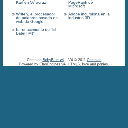
Karl en Veracruz
PageRank de
Microsoft
Writely, el procesador
Adobe incursiona en la
de palabras basado en
industria 3D
web de Google
El renacimiento de "El
Bate(TM)"
Cristalab
BabyBlue
v4
+ V4 © 2011
Cristalab
Powered by ClabEngines
v4
, HTML5, love and ponies.