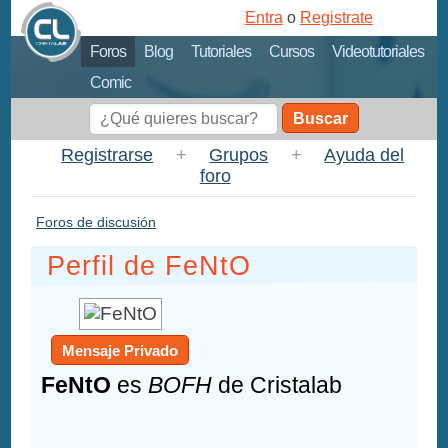
Entra
o
Registrate
Foros
Blog
Tutoriales
Cursos
Videotutoriales
Comic
Buscar
Registrarse
+
Grupos
+
Ayuda del
foro
Foros de discusión
Perfil de FeNtO
Mensaje Privado
FeNtO
es
BOFH
de Cristalab