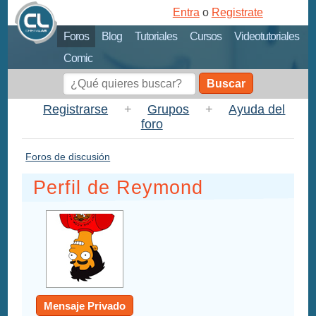
Entra
o
Registrate
Foros
Blog
Tutoriales
Cursos
Videotutoriales
Comic
Buscar
Registrarse
+
Grupos
+
Ayuda del
foro
Foros de discusión
Perfil de Reymond
Mensaje Privado