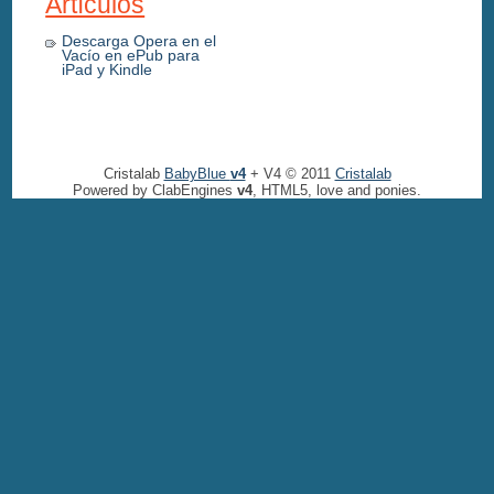
Artículos
Descarga Opera en el
Vacío en ePub para
iPad y Kindle
Cristalab
BabyBlue
v4
+ V4 © 2011
Cristalab
Powered by ClabEngines
v4
, HTML5, love and ponies.