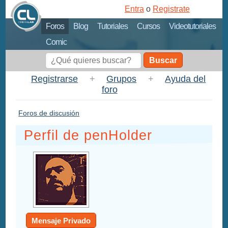
Entra
o
Registrate
Foros
Blog
Tutoriales
Cursos
Videotutoriales
Comic
Buscar
Registrarse
+
Grupos
+
Ayuda del
foro
Foros de discusión
Perfil de penHolder
Mensaje Privado