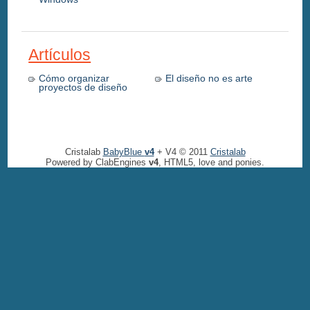
Artículos
Cómo organizar
El diseño no es arte
proyectos de diseño
Cristalab
BabyBlue
v4
+ V4 © 2011
Cristalab
Powered by ClabEngines
v4
, HTML5, love and ponies.