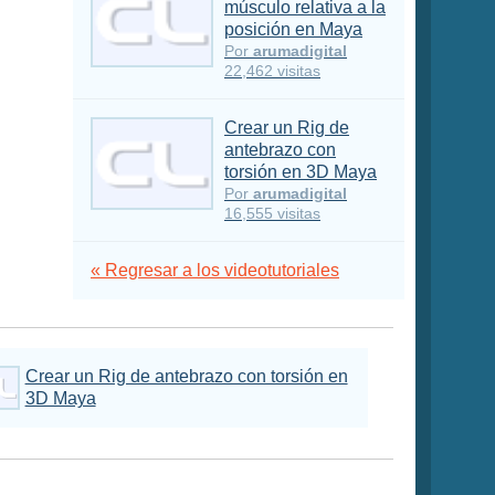
músculo relativa a la
posición en Maya
Por
arumadigital
22,462 visitas
Crear un Rig de
antebrazo con
torsión en 3D Maya
Por
arumadigital
16,555 visitas
« Regresar a los videotutoriales
Crear un Rig de antebrazo con torsión en
3D Maya