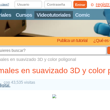
regist
Entrar
o clave?
riales
Cursos
Videotutoriales
Comic
Publica un tutorial
¿Qué es 
les en suavizado 3D y color poligonal
les en suavizado 3D y color p
1
con 43,535 visitas
igital.