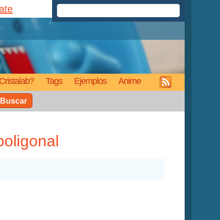
rate
Cristalab?
Tags
Ejemplos
Anime
Buscar
oligonal