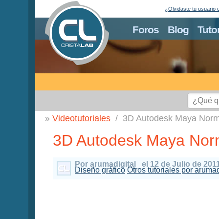
¿Olvidaste tu usuario 
Foros
Blog
Tuto
Videotutoriales
3D Autodesk Maya Norma
3D Autodesk Maya Norma
Por arumadigital
el 12 de Julio de 201
Diseño gráfico
Otros tutoriales por arumad