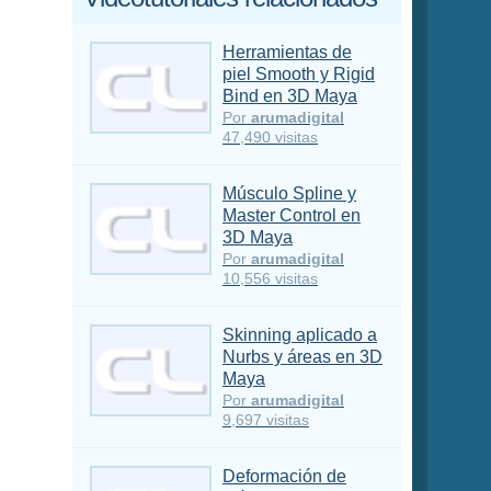
Herramientas de
piel Smooth y Rigid
Bind en 3D Maya
Por
arumadigital
47,490 visitas
Músculo Spline y
Master Control en
3D Maya
Por
arumadigital
10,556 visitas
Skinning aplicado a
Nurbs y áreas en 3D
Maya
Por
arumadigital
9,697 visitas
Deformación de