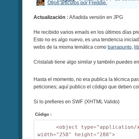
Otros articulos por Freddie.
Actualización :
Añadida versión en JPG
He recibido varios emails en los últimos días p
Esto no es algo nuevo, es una tendencia iniciad
webs de la misma temática como
barrapunto
,
li
Cristalab tiene algo similar y también puedes e
Hasta el momento, no era publica la técnica pa
peticiones; aquí publico el código que deben c
Si lo prefieres en SWF (XHTML Valido)
Código :
      <object type="application/x
width="258" height="288">
