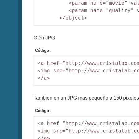
          <param name="movie" val
          <param name="quality" v
       </object>
O en JPG
Código :
<a href="http://www.cristalab.com
<img src="http://www.cristalab.co
</a>
Tambien en un JPG mas pequeño a 150 pixeles
Código :
<a href="http://www.cristalab.com
<img src="http://www.cristalab.co
</a>