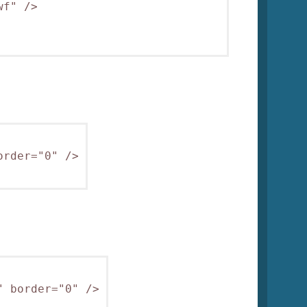
f" />

rder="0" />

 border="0" />
