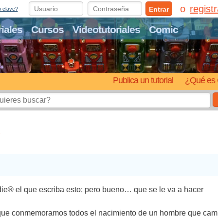
regist
Entrar
o clave?
riales
Cursos
Videotutoriales
Comic
Publica un tutorial
¿Qué es 
í
ie® el que escriba esto; pero bueno… que se le va a hacer
l que conmemoramos todos el nacimiento de un hombre que cambi