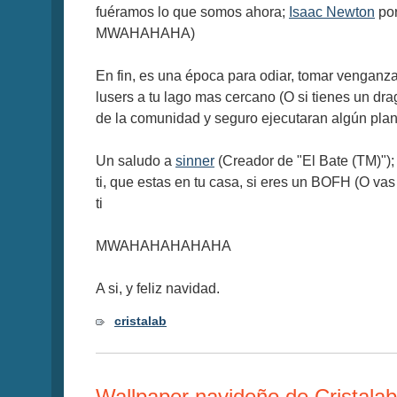
fuéramos lo que somos ahora;
Isaac Newton
por
MWAHAHAHA)
En fin, es una época para odiar, tomar venganza 
lusers a tu lago mas cercano (O si tienes un dr
de la comunidad y seguro ejecutaran algún plan 
Un saludo a
sinner
(Creador de "El Bate (TM)");
ti, que estas en tu casa, si eres un BOFH (O va
ti
MWAHAHAHAHAHA
A si, y feliz navidad.
cristalab
Wallpaper navideño de Cristalab