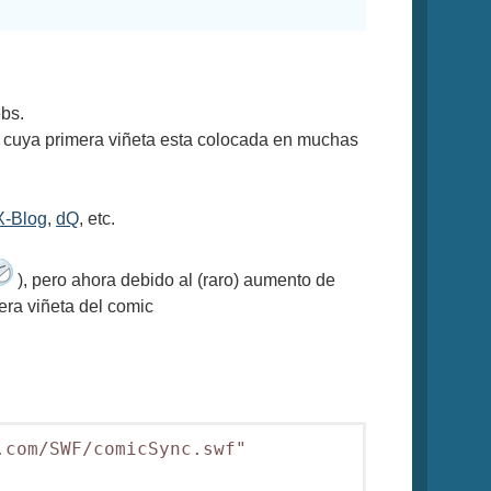
ebs.
) cuya primera viñeta esta colocada en muchas
X-Blog
,
dQ
, etc.
), pero ahora debido al (raro) aumento de
era viñeta del comic
com/SWF/comicSync.swf" 