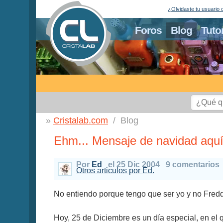
¿Olvidaste tu usuario 
Foros
Blog
Tuto
Cristalab.com
Blog
Ehm... Mensaje de navidad aqu
Por
Ed
el 25 Dic 2004
9 comentarios
Otros articulos por Ed.
No entiendo porque tengo que ser yo y no Fredd
Hoy, 25 de Diciembre es un día especial, en e