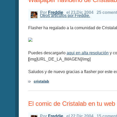
Por
Freddie
el 23 Dic 2004
25 coment
Otros articulos por Freddie.
Flasher ha regalado a la comunidad de Cristalab
Puedes descargarlo
aqui en alta resolución
y co
[
img]URL_DE_LA_IMAGEN[/img]
Saludos y de nuevo gracias a flasher por este e
cristalab
El comic de Cristalab en tu web
Por
Freddie
el 22 Dic 2004
15 coment