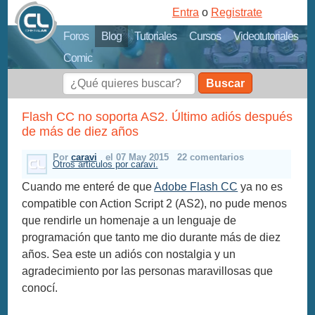
Entra
o
Registrate
Foros
Blog
Tutoriales
Cursos
Videotutoriales
Comic
Buscar
Flash CC no soporta AS2. Último adiós después
de más de diez años
Por
caravi
el 07 May 2015
22 comentarios
Otros articulos por caravi.
Cuando me enteré de que
Adobe Flash CC
ya no es
compatible con Action Script 2 (AS2), no pude menos
que rendirle un homenaje a un lenguaje de
programación que tanto me dio durante más de diez
años. Sea este un adiós con nostalgia y un
agradecimiento por las personas maravillosas que
conocí.