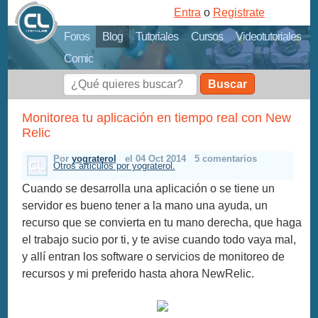
Entra
o
Registrate
Foros
Blog
Tutoriales
Cursos
Videotutoriales
Comic
Buscar
Monitorea tu aplicación en tiempo real con New
Relic
Por
yograterol
el 04 Oct 2014
5 comentarios
Otros articulos por yograterol.
Cuando se desarrolla una aplicación o se tiene un
servidor es bueno tener a la mano una ayuda, un
recurso que se convierta en tu mano derecha, que haga
el trabajo sucio por ti, y te avise cuando todo vaya mal,
y allí entran los software o servicios de monitoreo de
recursos y mi preferido hasta ahora NewRelic.