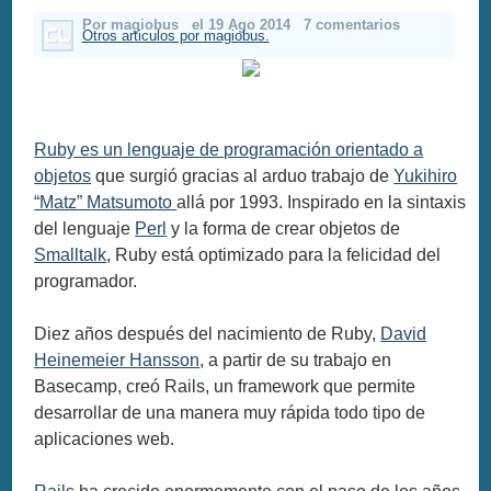
Por magiobus
el 19 Ago 2014
7 comentarios
Otros articulos por magiobus.
Ruby es un lenguaje de programación orientado a
objetos
que surgió gracias al arduo trabajo de
Yukihiro
“Matz” Matsumoto
allá por 1993. Inspirado en la sintaxis
del lenguaje
Perl
y la forma de crear objetos de
Smalltalk
, Ruby está optimizado para la felicidad del
programador.
Diez años después del nacimiento de Ruby,
David
Heinemeier Hansson
, a partir de su trabajo en
Basecamp, creó Rails, un framework que permite
desarrollar de una manera muy rápida todo tipo de
aplicaciones web.