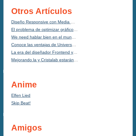
Otros Artículos
Diseño Responsive con Media Queries y “em” ¡Muerte a los Píxeles!
El problema de optimizar gráficos 3D en videojuegos. Low Poly sí o no?
We need hablar bien en el mundo tech
Conoce las ventajas de Universal Analytics y actualiza ya
La era del diseñador Frontend y el fin del PSD intocable
Mejorando.la y Cristalab estarán en el FLISol Bogotá
Anime
Elfen Lied
Skip Beat!
Amigos