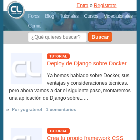
Entra
o
Registrate
Foros
Blog
Tutoriales
Cursos
Videotutoriales
Comic
Buscar
TUTORIAL
Deploy de Django sobre Docker
Ya hemos hablado sobre Docker, sus
ventajas y consideraciones técnicas,
pero ahora vamos a dar el siguiente paso, montaremos
una aplicación de Django sobre...…
Por yograterol
1 comentarios
TUTORIAL
Crea tu propio framework CSS