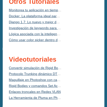
Otros Tutoriales
Monitorea tu aplicación en tiempo real con New Relic
Docker: La plataforma ideal para developers y sysadmins
Django 1.7: Lo nuevo y mejor del framework Python
Investigación de keywords para optimizar posicionamiento en buscadores
Lógica asociada con la inteligencia artificial usando Prolog
Cómo usar color picker dentro de Sublime Text
Videotutoriales
Convertir simulación de Rigid Bodies a Keyframes en Maya
Protocolo Trunking dinámico DTP en Redes
Maquillaje en Photoshop con capas de relleno
Rigid Bodies y comandos Set Active y Passive en Maya
Enlaces troncales en Redes VLAN
La Herramienta de Pluma en Photoshop