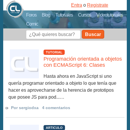
Entra
o
Registrate
Foros
Blog
Tutoriales
Cursos
Videotutoriales
Comic
Buscar
TUTORIAL
Programación orientada a objetos
con ECMAScript 6: Clases
Hasta ahora en JavaScript si uno
quería programar orientado a objeto lo que tenía que
hacer es aprovecharse de la herencia de prototipos
que posee JS para pod...…
Por sergiodxa
4 comentarios
ARTICULO